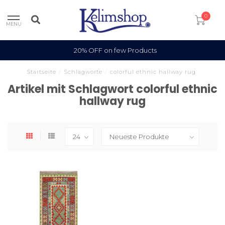
0
MENU
20% OFF on few Products
Startseite
/
Schlagworte
/
colorful ethnic hallway rug
Artikel mit Schlagwort colorful ethnic
hallway rug