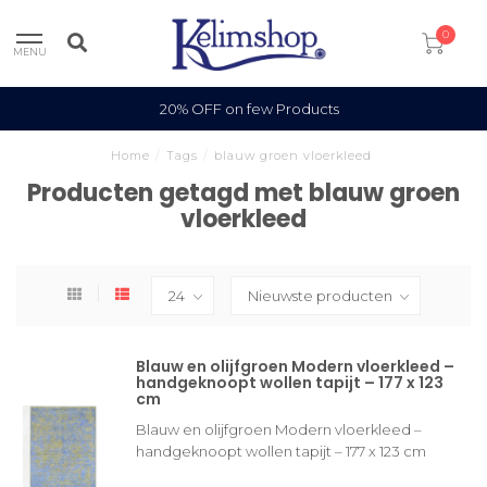
0
MENU
20% OFF on few Products
Home
/
Tags
/
blauw groen vloerkleed
Producten getagd met blauw groen
vloerkleed
Blauw en olijfgroen Modern vloerkleed –
handgeknoopt wollen tapijt – 177 x 123
cm
Blauw en olijfgroen Modern vloerkleed –
handgeknoopt wollen tapijt – 177 x 123 cm