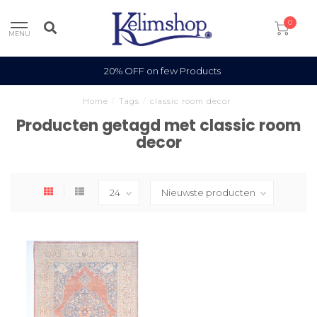
0
MENU
20% OFF on few Products
Home
/
Tags
/
classic room decor
Producten getagd met classic room
decor