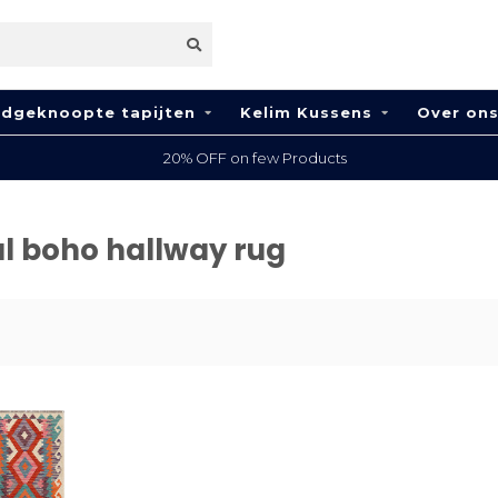
dgeknoopte tapijten
Kelim Kussens
Over on
20% OFF on few Products
l boho hallway rug