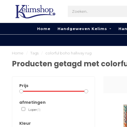
Home
Handgeweven Kelims
Han
Home
/
Tags
/
colorful boho hallway rug
Producten getagd met colorfu
Prijs
afmetingen
Loper
(1)
Kleur