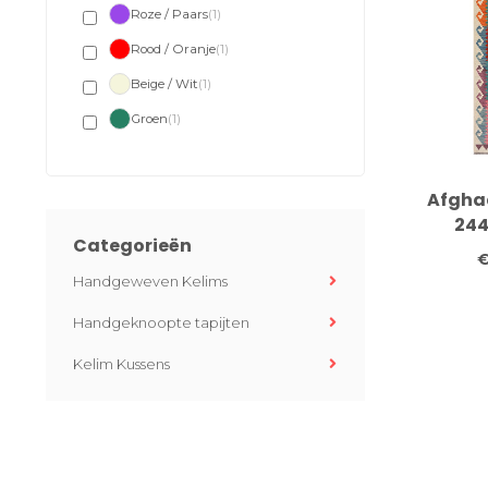
Roze / Paars
(1)
Rood / Oranje
(1)
Beige / Wit
(1)
Groen
(1)
Afghaa
244
Categorieën
Handg
€
Loper 
Handgeweven Kelims
Diamant
Handgeknoopte tapijten
Kelim Kussens