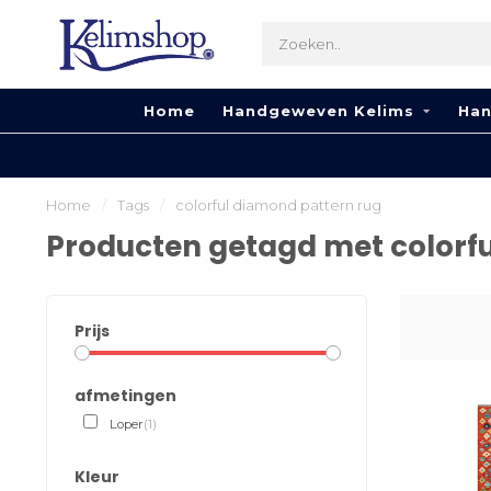
Home
Handgeweven Kelims
Han
Home
/
Tags
/
colorful diamond pattern rug
Producten getagd met colorf
Prijs
afmetingen
Loper
(1)
Kleur