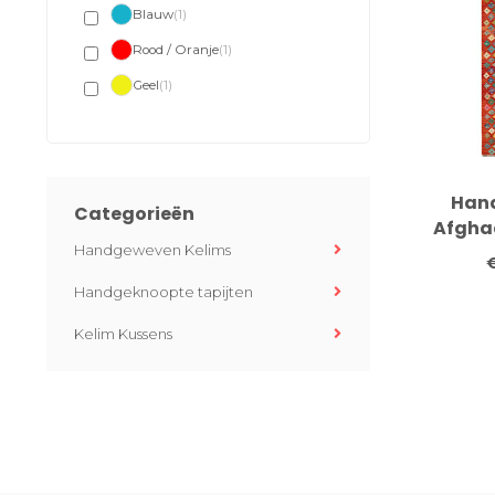
Blauw
(1)
Rood / Oranje
(1)
Geel
(1)
Han
Categorieën
Afghaa
Handgeweven Kelims
250x79 
Mozaïek
Handgeknoopte tapijten
Lope
Ach
Kelim Kussens