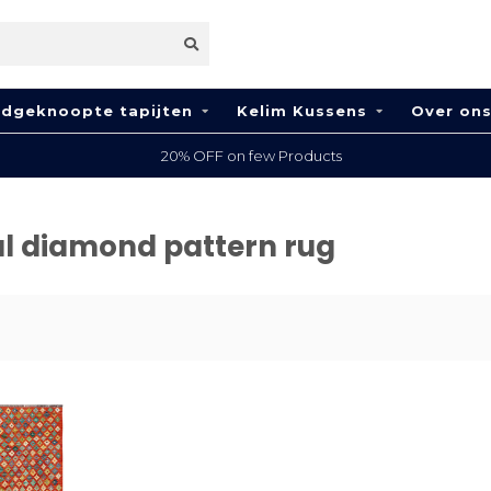
dgeknoopte tapijten
Kelim Kussens
Over on
20% OFF on few Products
ul diamond pattern rug