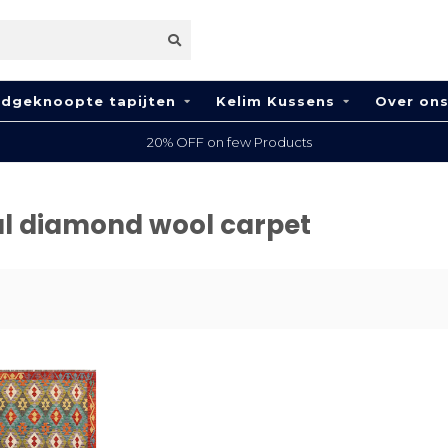
dgeknoopte tapijten
Kelim Kussens
Over on
20% OFF on few Products
ul diamond wool carpet