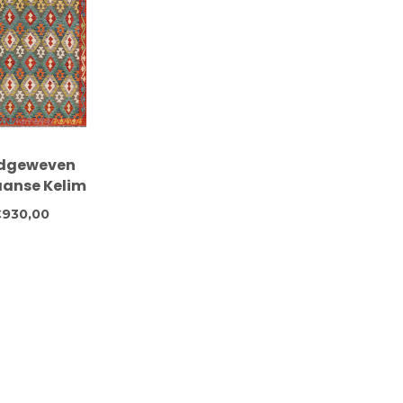
dgeweven
anse Kelim
eed – 294x198
930,00
 – Tribal
antmotief