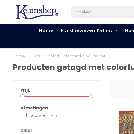
Home
Handgeweven Kelims
Han
Home
/
Tags
/
colorful diamond wool carpet
Producten getagd met colorf
Prijs
afmetingen
300x200 cm
(1)
Kleur