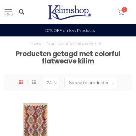
0
MENU
20% OFF on few Products
Home
/
Tags
/
colorful flatweave kilim
Producten getagd met colorful
flatweave kilim