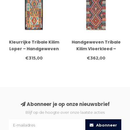
Kleurrijke Tribale Kilim
Handgeweven Tribale
Loper – Handgeweven
Kilim Vloerkleed –
Wol – 247x80 cm
Multicolor Geometrisch
€315,00
€362,00
Patroon – 267x85 cm –
Etnische Wol Loper
Abonneer je op onze nieuwsbrief
Blijf op de hoogte over onze laatste acties
Abonneer