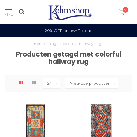
0
MENU
20% OFF on few Products
Home
/
Tags
/
colorful hallway rug
Producten getagd met colorful
hallway rug