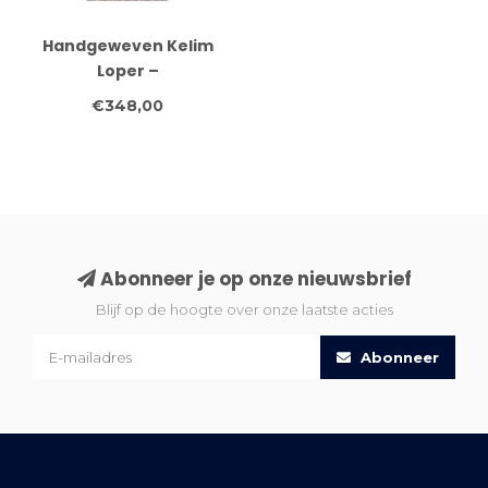
Handgeweven Kelim
Loper –
Diamantpatroon in
€348,00
Roest, Groen & Paars |
Tribale Wollen
Vloerkleed 248x88 cm
Abonneer je op onze nieuwsbrief
Blijf op de hoogte over onze laatste acties
Abonneer