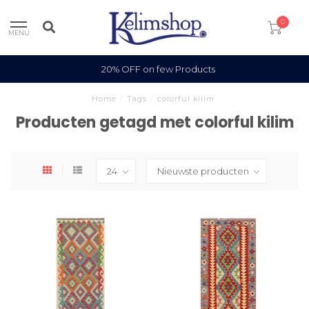
0
MENU
20% OFF on few Products
Home
/
Tags
/
colorful kilim
Producten getagd met colorful kilim