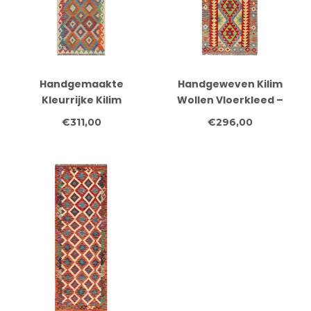
Handgemaakte
Handgeweven Kilim
Kleurrijke Kilim
Wollen Vloerkleed –
Vloerkleed –
Tribaal Geometrisch
€311,00
€296,00
Geometrisch Boho
Patroon – 221x84 cm
Tapijt – 244x80 cm