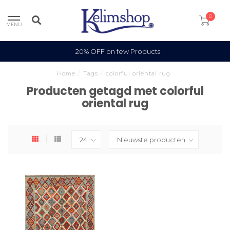
0
MENU
20% OFF on few Products
Home
/
Tags
/
colorful oriental rug
Producten getagd met colorful
oriental rug