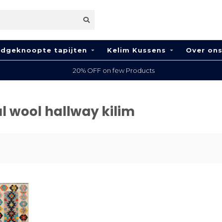
dgeknoopte tapijten
Kelim Kussens
Over on
20% OFF on few Products
l wool hallway kilim