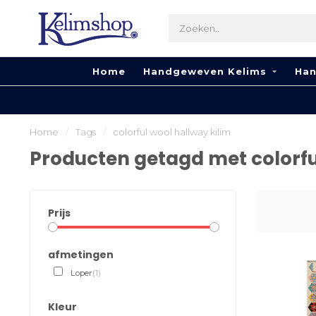
Home
Handgeweven Kelims
Han
Home
/
Tags
/
colorful wool hallway kilim
Producten getagd met colorfu
Prijs
afmetingen
Loper
(1)
Kleur