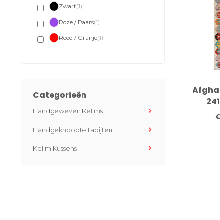
Zwart
(1)
Roze / Paars
(1)
Rood / Oranje
(1)
Afghaa
Categorieën
241
Handgeweven Kelims
Handg
€
Handgeknoopte tapijten
Diaman
P
Kelim Kussens
Cont
K