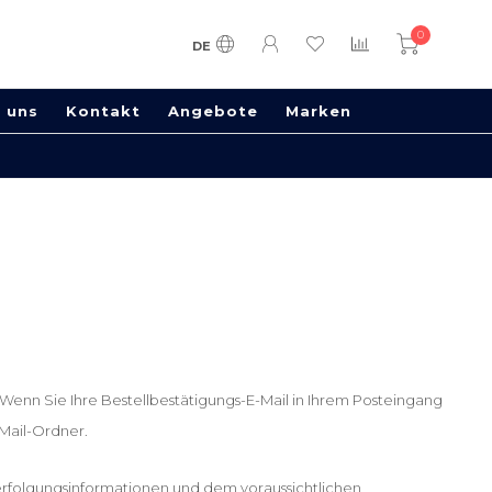
0
DE
 uns
Kontakt
Angebote
Marken
 Wenn Sie Ihre Bestellbestätigungs-E-Mail in Ihrem Posteingang
-Mail-Ordner.
lverfolgungsinformationen und dem voraussichtlichen