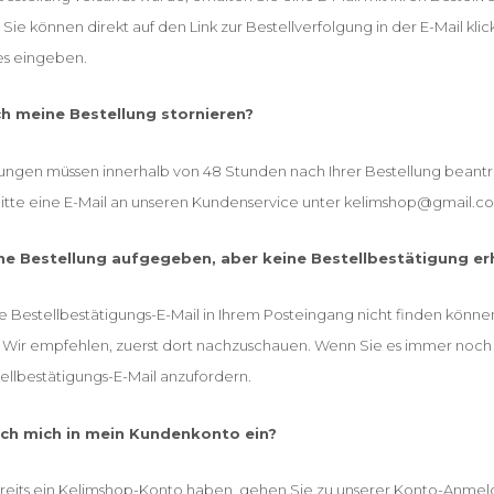
 Sie können direkt auf den Link zur Bestellverfolgung in der E-Mail k
es eingeben.
ch meine Bestellung stornieren?
rungen müssen innerhalb von 48 Stunden nach Ihrer Bestellung beant
itte eine E-Mail an unseren Kundenservice unter
kelimshop@gmail.c
ne Bestellung aufgegeben, aber keine Bestellbestätigung erh
e Bestellbestätigungs-E-Mail in Ihrem Posteingang nicht finden können
 Wir empfehlen, zuerst dort nachzuschauen. Wenn Sie es immer noch n
ellbestätigungs-E-Mail anzufordern.
ich mich in mein Kundenkonto ein?
eits ein Kelimshop-Konto haben, gehen Sie zu unserer Konto-Anmel