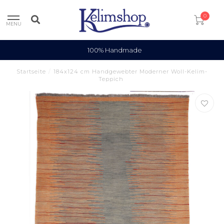
0
MENU
100% Handmade
Startseite
/
184x124 cm Handgewebter Moderner Woll-Kelim-
Teppich