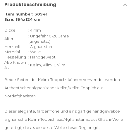
Produktbeschreibung
Item number: 30941
Size: 184x124 cm
Dicke
: 4 mm
: Ungefähr 0-20 Jahre
Alter
(ungenutzt)
Herkunft
: Afghanistan
Material
: Wolle
Herstellung
: Handgewebt
Also Known
: Kelim, Kilim, Chilim
As
Beide Seiten des Kelim-Teppichs können verwendet werden
Authentischer afghanischer Kelim/Kelim-Teppich aus
Nordafghanistan
Dieser elegante, farbenfrohe und einzigartige handgewebte
afghanische Kelim-Teppich aus Afghanistan ist aus Ghazni-Wolle
gefertigt, die als die beste Wolle dieser Region gilt.