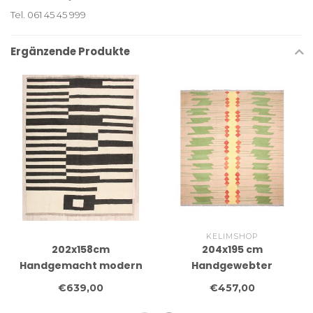
Tel. 061 45 45 999
Ergänzende Produkte
KELIMSHOP
202x158cm
204x195 cm
Handgemacht modern
Handgewebter
Wolle Kelim Teppich
Moderner Woll-Kelim-
€639,00
€457,00
Teppich