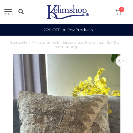
0
MENU
20% OFF on few Products
Startseite
/
1x natural kelim kissens traditionell ca 45x45 cm
mit Füllung