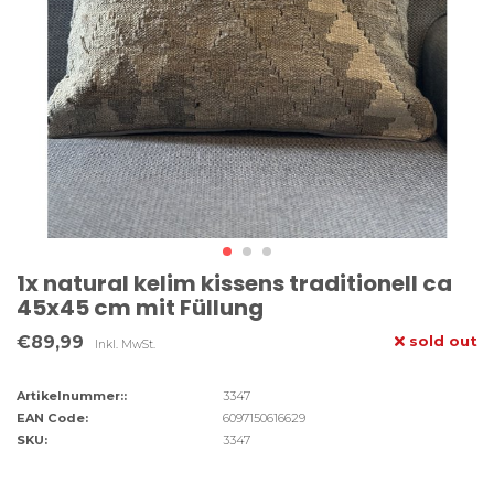
1x natural kelim kissens traditionell ca
45x45 cm mit Füllung
€89,99
sold out
Inkl. MwSt.
Artikelnummer::
3347
EAN Code:
6097150616629
SKU:
3347