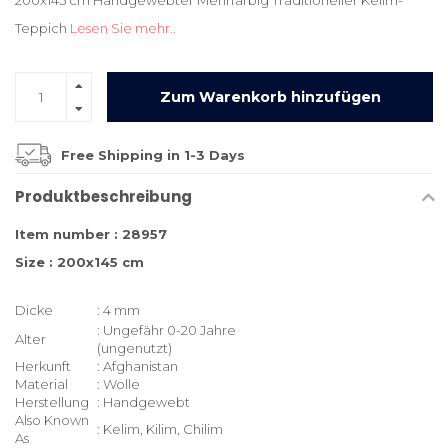
200x145 cm Handgewebter Mehrfarbig Traditioneller Kelim-
Teppich
Lesen Sie mehr..
Zum Warenkorb hinzufügen
Free Shipping in 1-3 Days
Produktbeschreibung
Item number : 28957
Size : 200x145 cm
Dicke
: 4 mm
: Ungefähr 0-20 Jahre
Alter
(ungenutzt)
Herkunft
: Afghanistan
Material
: Wolle
Herstellung
: Handgewebt
Also Known
: Kelim, Kilim, Chilim
As