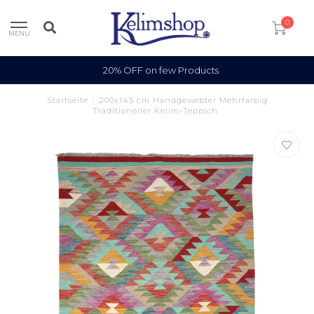
0
MENU
20% OFF on few Products
Startseite
/
200x145 cm Handgewebter Mehrfarbig
Traditioneller Kelim-Teppich