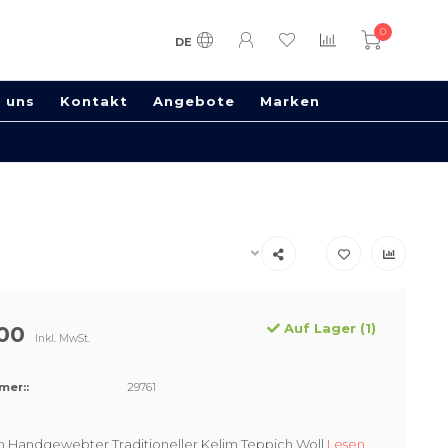
0
DE
 uns
Kontakt
Angebote
Marken
Auf Lager (1)
00
Inkl. MwSt.
mer::
29761
 Handgewebter Traditioneller Kelim Teppich Woll
Lesen