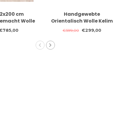
2x200 cm
Handgewebte
3
emacht Wolle
Orientalisch Wolle Kelim
te
im Teppich
Teppich 205x152 cm
€785,00
€299,00
€599,00
entteppich
Or