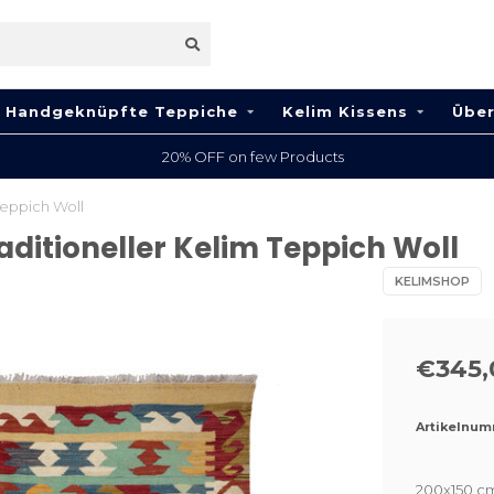
Handgeknüpfte Teppiche
Kelim Kissens
Über
100% Wool
eppich Woll
itioneller Kelim Teppich Woll
KELIMSHOP
€345,
Artikelnum
200x150 cm