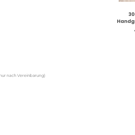
30
Handg
Kel
Ori
nur nach Vereinbarung)