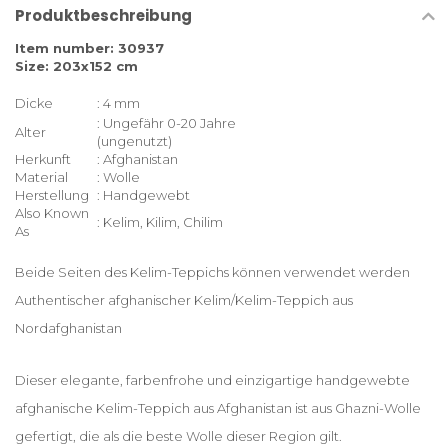
Produktbeschreibung
Item number: 30937
Size: 203x152 cm
Dicke
: 4 mm
: Ungefähr 0-20 Jahre
Alter
(ungenutzt)
Herkunft
: Afghanistan
Material
: Wolle
Herstellung
: Handgewebt
Also Known
: Kelim, Kilim, Chilim
As
Beide Seiten des Kelim-Teppichs können verwendet werden
Authentischer afghanischer Kelim/Kelim-Teppich aus
Nordafghanistan
Dieser elegante, farbenfrohe und einzigartige handgewebte
afghanische Kelim-Teppich aus Afghanistan ist aus Ghazni-Wolle
gefertigt, die als die beste Wolle dieser Region gilt.