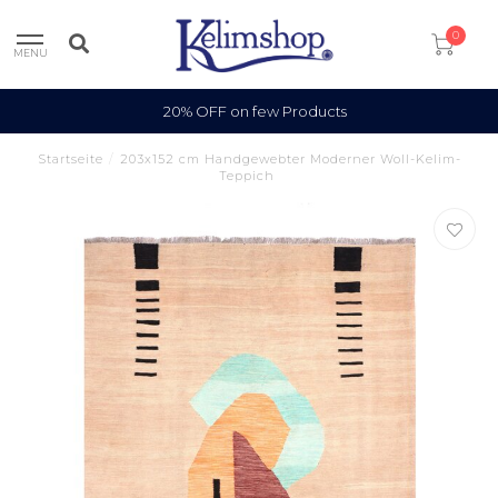
0
MENU
100% Wool
Startseite
/
203x152 cm Handgewebter Moderner Woll-Kelim-
Teppich