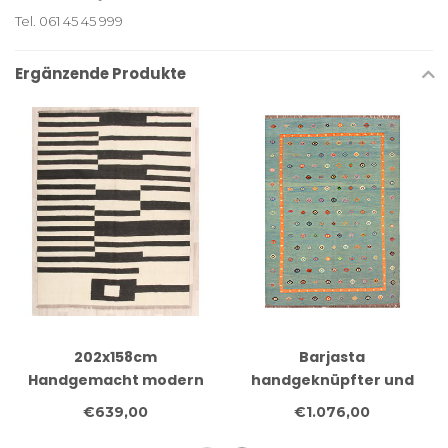
Tel. 061 45 45 999
Ergänzende Produkte
202x158cm
Barjasta
Handgemacht modern
handgeknüpfter und
Wolle Kelim Teppich
gewebter
€639,00
€1.076,00
afghanischer Kelim-