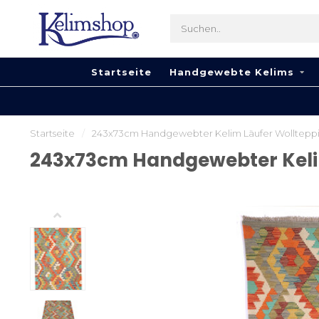
Startseite
Handgewebte Kelims
Startseite
/
243x73cm Handgewebter Kelim Läufer Wolltepp
243x73cm Handgewebter Keli