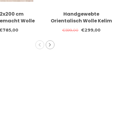
2x200 cm
Handgewebte
3
emacht Wolle
Orientalisch Wolle Kelim
te
im Teppich
Teppich 205x152 cm
€785,00
€299,00
€599,00
entteppich
Or