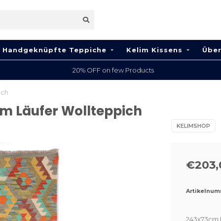
Handgeknüpfte Teppiche
Kelim Kissens
Über
100% Wool
ich
m Läufer Wollteppich
KELIMSHOP
€203,
Artikelnum
243x73cm 