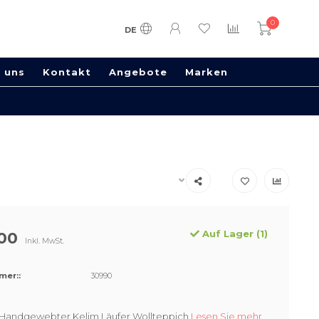
0
DE
 uns
Kontakt
Angebote
Marken
Auf Lager (1)
00
Inkl. MwSt.
mer::
30990
Handgewebter Kelim Läufer Wollteppich
Lesen Sie mehr..