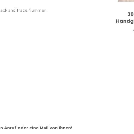
 Track and Trace Nummer.
30
Handg
Kel
Ori
n Anruf oder eine Mail von Ihnen!