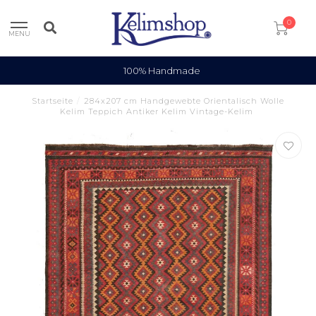
0
MENU
100% Handmade
Startseite
/
284x207 cm Handgewebte Orientalisch Wolle
Kelim Teppich Antiker Kelim Vintage-Kelim