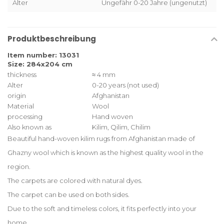
Alter
Ungefähr 0-20 Jahre (ungenutzt)
Produktbeschreibung
Item number: 13031
Size: 284x204 cm
≈ 4 mm
thickness
Alter
0-20 years (not used)
Afghanistan
origin
Material
Wool
processing
Hand woven
Also known as
Kilim, Qilim, Chilim
Beautiful hand-woven kilim rugs from Afghanistan made of
Ghazny wool which is known as the highest quality wool in the
region.
The carpets are colored with natural dyes.
The carpet can be used on both sides.
Due to the soft and timeless colors, it fits perfectly into your
home.