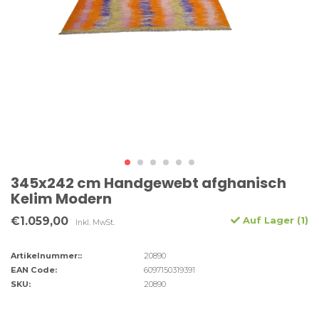
345x242 cm Handgewebt afghanisch
Kelim Modern
€1.059,00
Auf Lager (1)
Inkl. MwSt.
Artikelnummer::
20890
EAN Code:
6097150319391
SKU:
20890