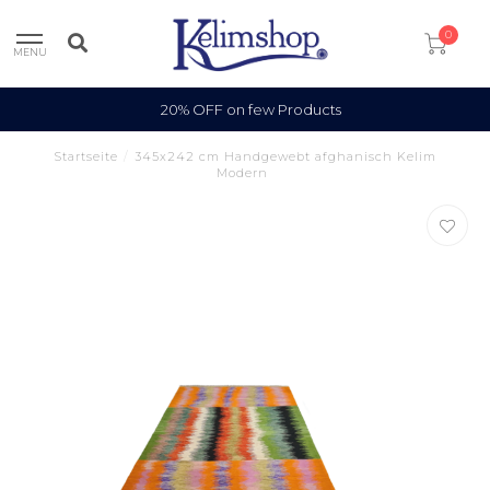
0
MENU
20% OFF on few Products
Startseite
/
345x242 cm Handgewebt afghanisch Kelim
Modern