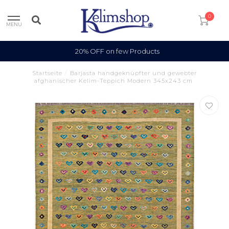
0
MENU
100% Wool
Startseite
/
Barjasta handgeknüpfter und gewebter
afghanischer Kelim-Teppich Modern 345x243 cm