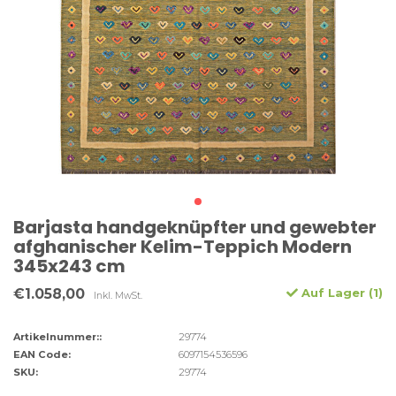
Barjasta handgeknüpfter und gewebter
afghanischer Kelim-Teppich Modern
345x243 cm
€1.058,00
Auf Lager (1)
Inkl. MwSt.
Artikelnummer::
29774
EAN Code:
6097154536596
SKU:
29774