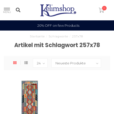
0
MENU
20% OFF on few Products
Startseite
/
Schlagworte
/
257x78
Artikel mit Schlagwort 257x78