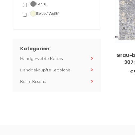
Grau
(1)
Beige / Weiß
(1)
Kategorien
Grau-b
Handgewebte Kelims
307 
Hand
Handgeknüpfte Teppiche
€
Wol
Kelim Kissens