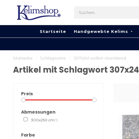
Startseite
Handgewebte Kelims
Startseite
/
Schlagworte
/
307x241 wollen vloerkleed
Artikel mit Schlagwort 307x24
Preis
Abmessungen
300x250 cm
(1)
Farbe