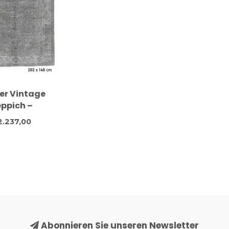
er Vintage
ppich –
geknüpfter
2.237,00
ppich – 202 x
148 cm
Abonnieren Sie unseren Newsletter