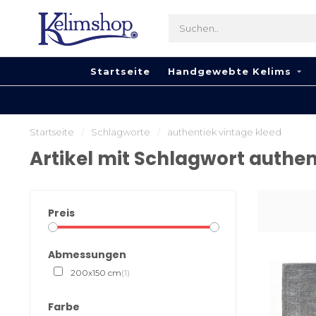
Startseite
Handgewebte Kelims
Startseite
/
Schlagworte
/
authentiek vintage kleed
Artikel mit Schlagwort authen
Preis
Abmessungen
200x150 cm
(1)
Farbe