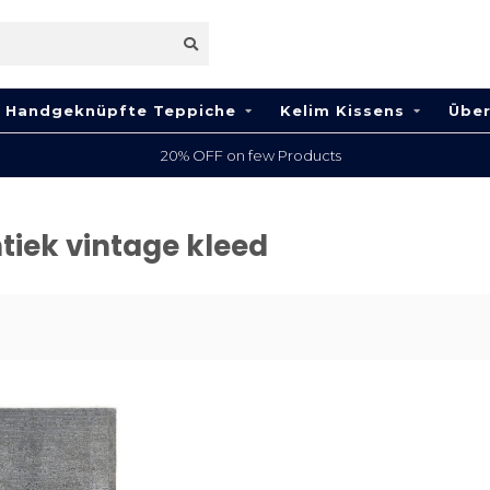
Handgeknüpfte Teppiche
Kelim Kissens
Über
20% OFF on few Products
tiek vintage kleed