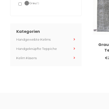
Grau
(1)
Kategorien
Handgewebte Kelims
Grau
Handgeknüpfte Teppiche
Te
hand
€
Kelim Kissens
Wollte