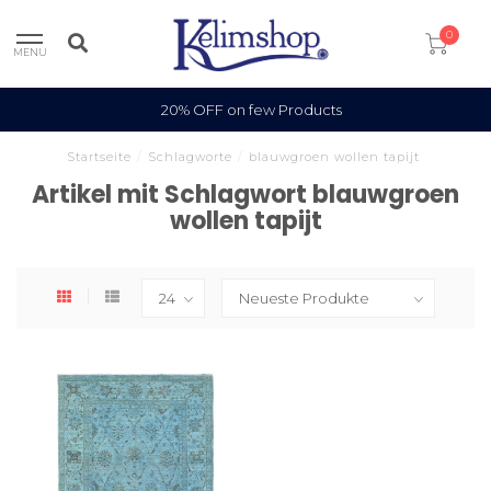
0
MENU
20% OFF on few Products
Startseite
/
Schlagworte
/
blauwgroen wollen tapijt
Artikel mit Schlagwort blauwgroen
wollen tapijt