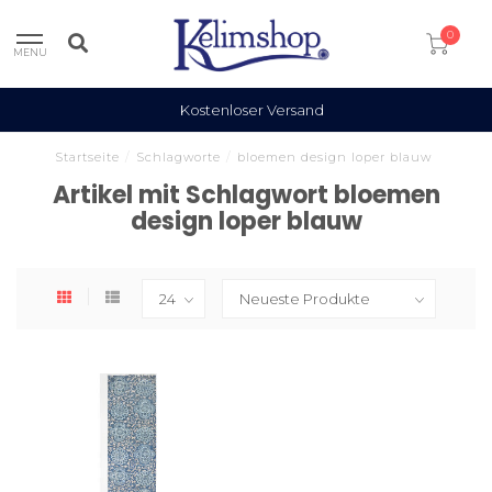
0
MENU
Kostenloser Versand
Startseite
/
Schlagworte
/
bloemen design loper blauw
Artikel mit Schlagwort bloemen
design loper blauw