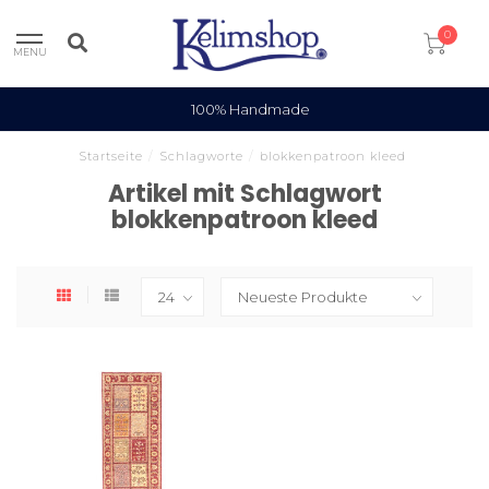
0
MENU
100% Handmade
Startseite
/
Schlagworte
/
blokkenpatroon kleed
Artikel mit Schlagwort
blokkenpatroon kleed