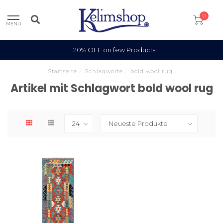
0
MENU
20% OFF on few Products
Startseite
/
Schlagworte
/
bold wool rug
Artikel mit Schlagwort bold wool rug