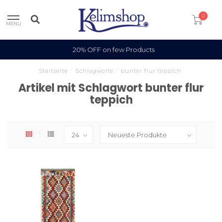
0
MENU
20% OFF on few Products
Startseite
/
Schlagworte
/
bunter flur teppich
Artikel mit Schlagwort bunter flur
teppich