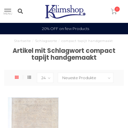
0
MENU
20% OFF on few Products
Startseite
/
Schlagworte
/
compact tapijt handgemaakt
Artikel mit Schlagwort compact
tapijt handgemaakt