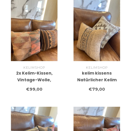
KELIMSHOP
KELIMSHOP
2x Kelim-Kissen,
kelim kissens
Vintage-Wolle,
Natürlicher Kelim
einzigartige Kissen, ca.
traditionelles Kissen ca
€99,00
€79,00
45 x 45 cm, mit Füllung
45x45 cm mit Füllung