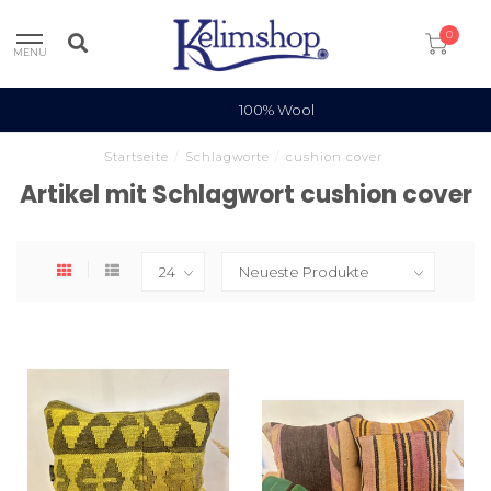
0
MENU
100% Wool
Startseite
/
Schlagworte
/
cushion cover
Artikel mit Schlagwort cushion cover