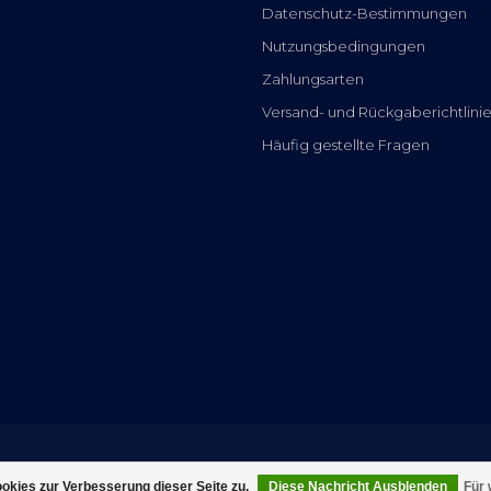
Datenschutz-Bestimmungen
Nutzungsbedingungen
Zahlungsarten
Versand- und Rückgaberichtlini
Häufig gestellte Fragen
kies zur Verbesserung dieser Seite zu.
Diese Nachricht Ausblenden
Für 