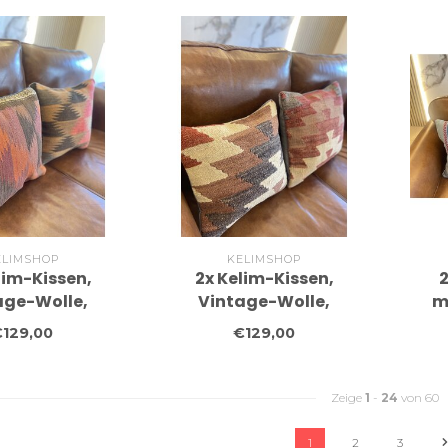
ELIMSHOP
KELIMSHOP
lim-Kissen,
2x Kelim-Kissen,
2
age-Wolle,
Vintage-Wolle,
m
rtige Kissen,
einzigartige Kissen,
45x
€129,00
€129,00
 x 45 cm, mit
ca. 45 x 45 cm, mit
üllung
Füllung
Zeige
1
-
24
von 60
1
2
3