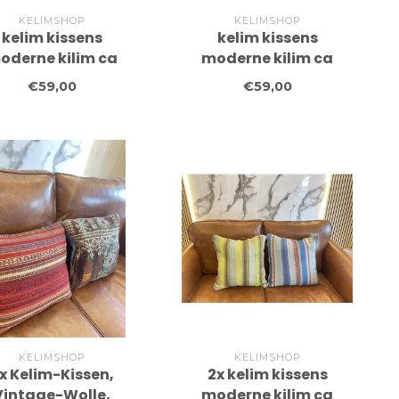
KELIMSHOP
KELIMSHOP
kelim kissens
kelim kissens
oderne kilim ca
moderne kilim ca
45 cm mit Füllung
45x45 cm mit Füllung
€59,00
€59,00
KELIMSHOP
KELIMSHOP
x Kelim-Kissen,
2x kelim kissens
Vintage-Wolle,
moderne kilim ca