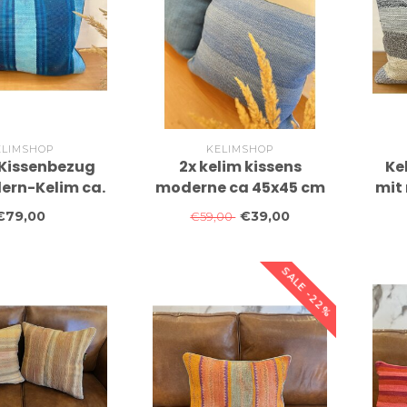
ELIMSHOP
KELIMSHOP
Kissenbezug
2x kelim kissens
Ke
ern-Kelim ca.
moderne ca 45x45 cm
mit
 40 cm, mit
mit Füllung
€79,00
€39,00
€59,00
üllung
SALE -22%