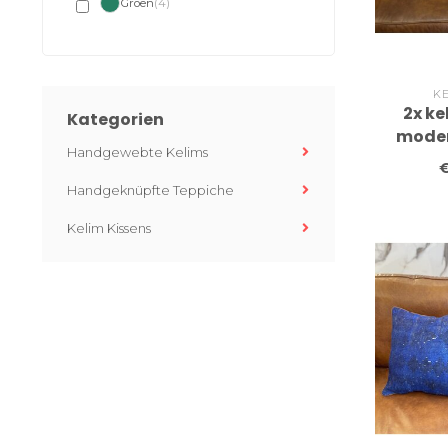
Groen
(4)
K
2x ke
Kategorien
moder
Handgewebte Kelims
45x45 c
Handgeknüpfte Teppiche
Kelim Kissens