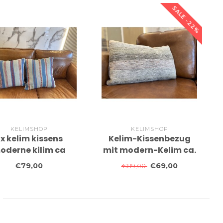
SALE -22%
KELIMSHOP
KELIMSHOP
x kelim kissens
Kelim-Kissenbezug
oderne kilim ca
mit modern-Kelim ca.
45 cm mit Füllung
60 x 40 cm, mit
€79,00
€69,00
€89,00
Füllung