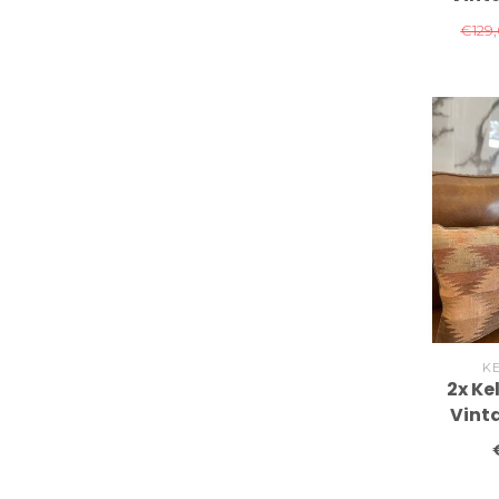
einziga
€129
ca. 45
F
K
2x Ke
Vint
einziga
ca. 45
F