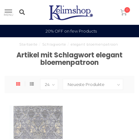
0
MENU
20% OFF on few Products
Startseite
/
Schlagworte
/
elegant bloemenpatroon
Artikel mit Schlagwort elegant
bloemenpatroon