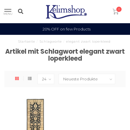
0
MENU
20% OFF on few Products
Startseite
/
Schlagworte
/
elegant zwart loperkleed
Artikel mit Schlagwort elegant zwart
loperkleed