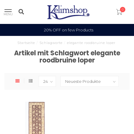
0
MENU
20% OFF on few Products
Startseite
/
Schlagworte
/
elegante roodbruine loper
Artikel mit Schlagwort elegante
roodbruine loper