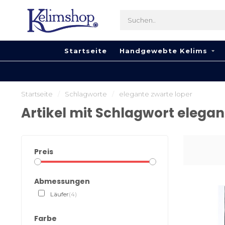
Startseite
Handgewebte Kelims
Startseite
/
Schlagworte
/
elegante zwarte loper
Artikel mit Schlagwort elegan
Preis
Abmessungen
Läufer
(4)
Farbe