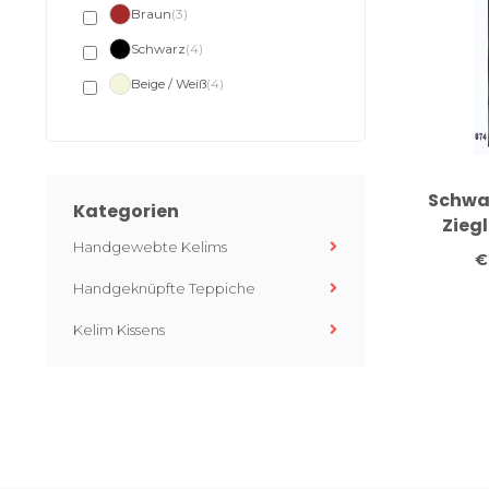
Braun
(3)
Schwarz
(4)
Beige / Weiß
(4)
Schwar
Kategorien
Ziegl
Handgewebte Kelims
hand
€
Wollte
Handgeknüpfte Teppiche
Kelim Kissens