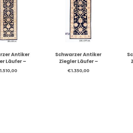
zer Antiker
Schwarzer Antiker
Sc
er Läufer –
Ziegler Läufer –
geknüpfter
handgeknüpfter
h
1.510,00
€1.350,00
ppich – 281 x
Wollteppich – 235 x
Wo
072 cm
077 cm