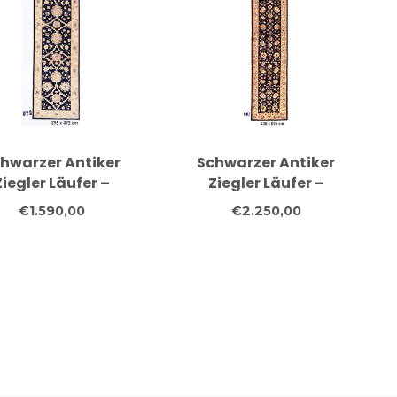
hwarzer Antiker
Schwarzer Antiker
Ziegler Läufer –
Ziegler Läufer –
andgeknüpfter
handgeknüpfter
€1.590,00
€2.250,00
llteppich – 296 x
Wollteppich – 400 x
072 cm
075 cm