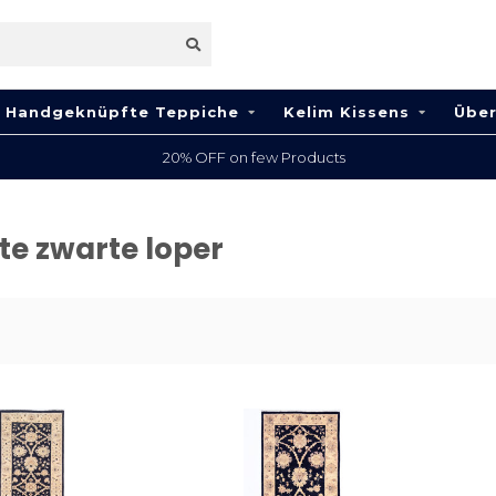
Handgeknüpfte Teppiche
Kelim Kissens
Über
20% OFF on few Products
te zwarte loper