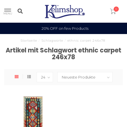
0
MENU
20% OFF on few Products
Startseite
/
Schlagworte
/
ethnic carpet 246x78
Artikel mit Schlagwort ethnic carpet
246x78