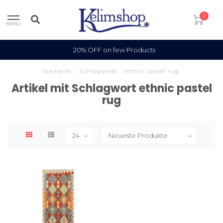
0
MENU
20% OFF on few Products
Startseite
/
Schlagworte
/
ethnic pastel rug
Artikel mit Schlagwort ethnic pastel
rug