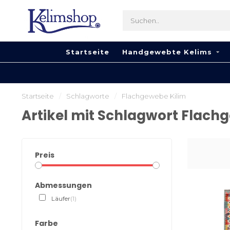
Startseite
Handgewebte Kelims
Startseite
/
Schlagworte
/
Flachgewebe Kilim
Artikel mit Schlagwort Flach
Preis
Abmessungen
Läufer
(1)
Farbe