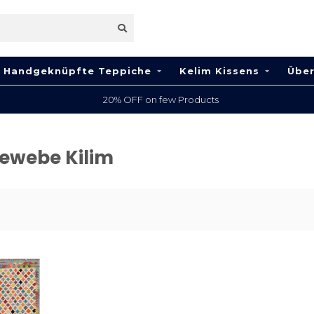
Handgeknüpfte Teppiche
Kelim Kissens
Über
20% OFF on few Products
gewebe Kilim