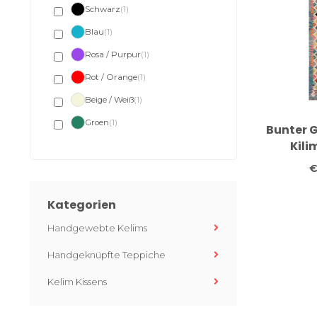
Schwarz
(1)
Blau
(1)
Rosa / Purpur
(1)
Rot / Orange
(1)
Beige / Weiß
(1)
Groen
(1)
Bunter 
Kili
Handgew
€
24
Kategorien
Handgewebte Kelims
Handgeknüpfte Teppiche
Kelim Kissens