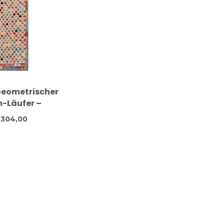
Geometrischer
m-Läufer –
ebte Wolle –
304,00
8x77 cm