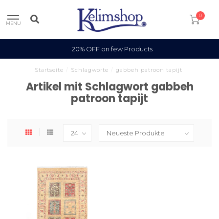
0
MENU
20% OFF on few Products
Startseite
/
Schlagworte
/
gabbeh patroon tapijt
Artikel mit Schlagwort gabbeh
patroon tapijt