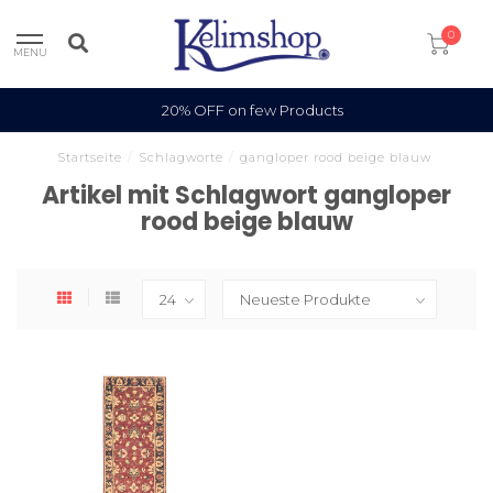
0
MENU
20% OFF on few Products
Startseite
/
Schlagworte
/
gangloper rood beige blauw
Artikel mit Schlagwort gangloper
rood beige blauw