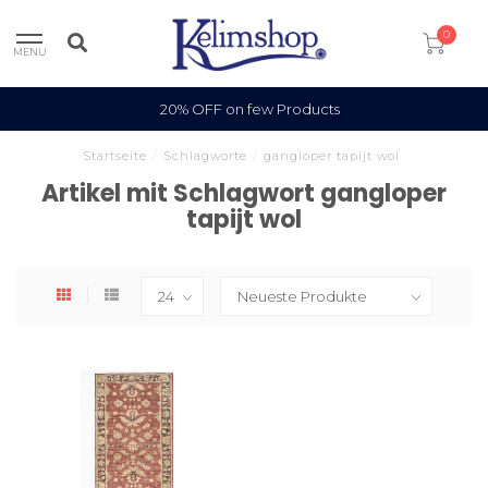
0
MENU
20% OFF on few Products
Startseite
/
Schlagworte
/
gangloper tapijt wol
Artikel mit Schlagwort gangloper
tapijt wol