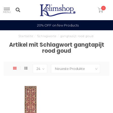
0
MENU
20% OFF on few Products
Startseite
/
Schlagworte
/
gangtapijt rood goud
Artikel mit Schlagwort gangtapijt
rood goud