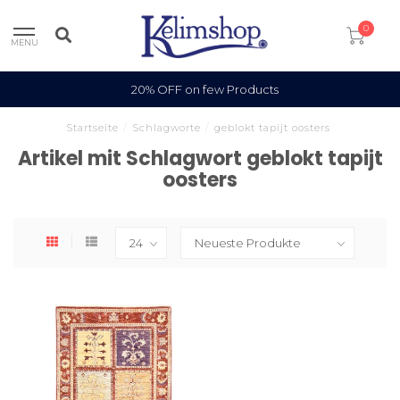
0
MENU
20% OFF on few Products
Startseite
/
Schlagworte
/
geblokt tapijt oosters
Artikel mit Schlagwort geblokt tapijt
oosters