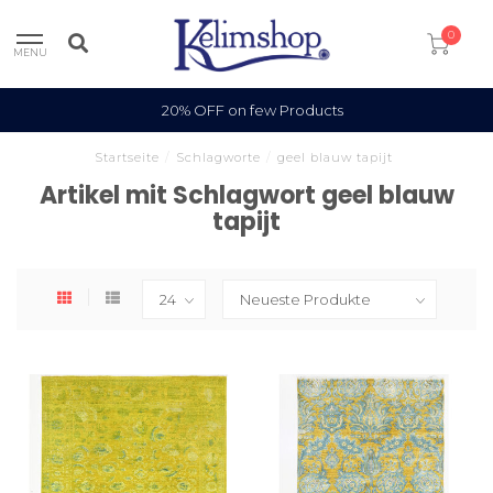
0
MENU
20% OFF on few Products
Startseite
/
Schlagworte
/
geel blauw tapijt
Artikel mit Schlagwort geel blauw
tapijt