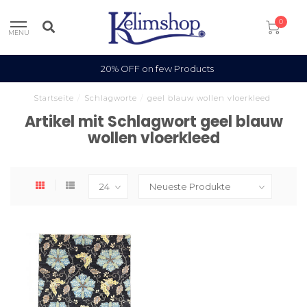
0
MENU
20% OFF on few Products
Startseite
/
Schlagworte
/
geel blauw wollen vloerkleed
Artikel mit Schlagwort geel blauw
wollen vloerkleed