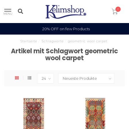
0
MENU
20% OFF on few Products
Startseite
/
Schlagworte
/
geometric wool carpet
Artikel mit Schlagwort geometric
wool carpet