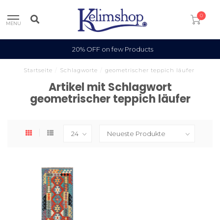
0
MENU
20% OFF on few Products
Startseite
/
Schlagworte
/
geometrischer teppich läufer
Artikel mit Schlagwort
geometrischer teppich läufer