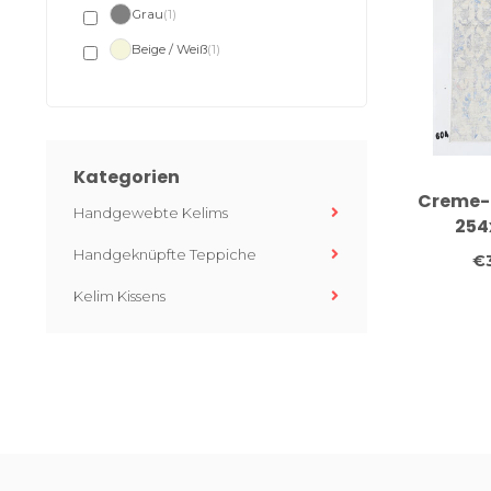
Grau
(1)
Beige / Weiß
(1)
Kategorien
Creme-
Handgewebte Kelims
254
Hand
Handgeknüpfte Teppiche
€
Wol
Kelim Kissens