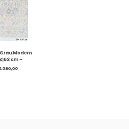
Grau Modern
x162 cm –
geknüpfter
3.080,00
lteppich