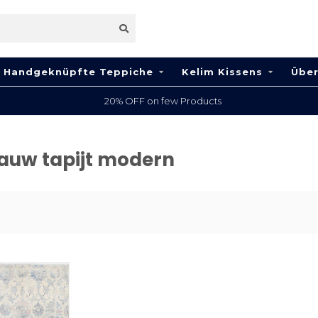
Handgeknüpfte Teppiche
Kelim Kissens
Über
20% OFF on few Products
blauw tapijt modern