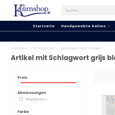
Startseite
Handgewebte Kelims
Startseite
/
Schlagworte
/
grijs blauw tapijt modern
Artikel mit Schlagwort grijs 
Preis
Abmessungen
170x240 cm
(1)
Farbe