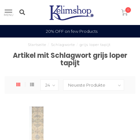
0
MENU
20% OFF on few Products
Startseite
/
Schlagworte
/
grijs loper tapijt
Artikel mit Schlagwort grijs loper
tapijt